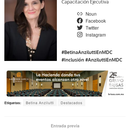
Capacitación Ejecutiva
Noun
Facebook
Twitter
Instagram
#BetinaAnziluttiEnMDC
#Inclusión
#AnziluttiEnMDC
Etiquetas:
Betina Anzilutti
Destacados
Entrada previa