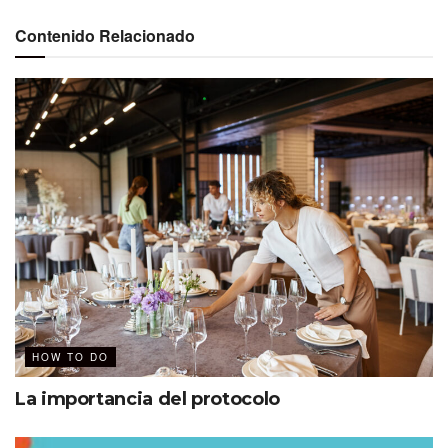
Contenido Relacionado
Eduardo Chaillo
+ puntos que está dejando el cambio
Considerar el bienestar integral de los asistentes a un
evento
Contribuir al balance de su salud física, mental y
laboral
Más convergencia y mejor entendimiento entre
generaciones
HOW TO DO
Propiciar el encuentro, la conexión social y la
interacción entre colegas
La importancia del protocolo
En los eventos la discusión dejó de