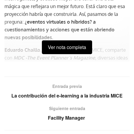
mágica que reflejara un mejor futuro. Está claro que esa
proyección habría que construirla. Así, pasamos de la
preguna:
¿eventos virtuales o híbridos? a
cuestionamientos y acciones que están abriendo
nuevas posibilidades.
Ver nota completa
Eduardo Chaillo
, considerado un “gurú” MICE, comparte
con
MDC -The Event Planner´s Magazine
, diversas ideas
que ayudan a comprender cómo se está transformando la
industria de reuniones y hacia dónde conducirá dicho
movimiento.
Entrada previa
La contribución del e-learning a la industria MICE
Siguiente entrada
Facility Manager