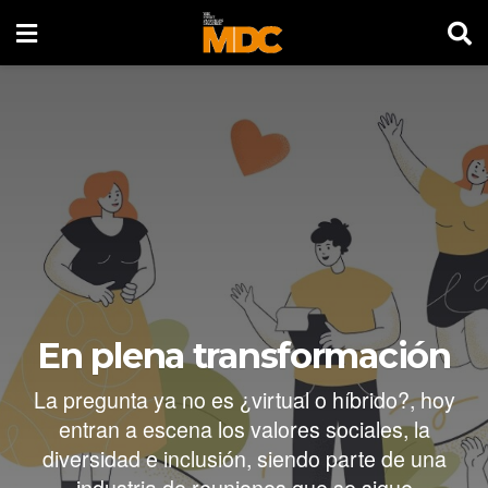
En plena transformación
La pregunta ya no es ¿virtual o híbrido?, hoy
entran a escena los valores sociales, la
diversidad e inclusión, siendo parte de una
industria de reuniones que se sigue