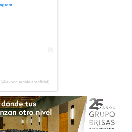
tagram
(@expoguadalajaraoficial)