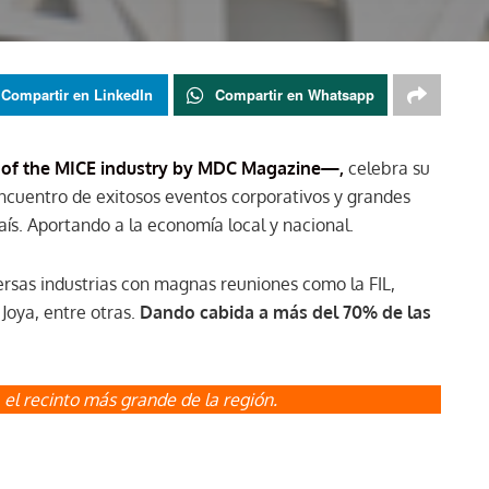
Compartir en LinkedIn
Compartir en Whatsapp
t of the MICE industry by MDC Magazine
—
,
celebra su
encuentro de exitosos eventos corporativos y grandes
país. Aportando a la economía local y nacional.
ersas industrias con magnas reuniones como la FIL,
Joya, entre otras.
Dando cabida a más del 70% de las
 el recinto más grande de la región.