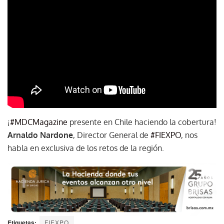
¡
#MDCMagazine
presente en Chile haciendo la cobertura!
Arnaldo Nardone
, Director General de
#FIEXPO
, nos
habla en exclusiva de los retos de la región.
Etiquetas:
FIEXPO