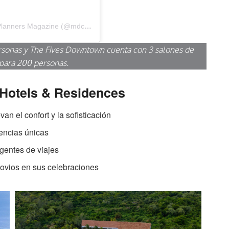
Una publicación compartida por MDC – The Event Planners Magazine (@mdc_magazine)
ersonas y The Fives Downtown cuenta con 3 salones de
para 200 personas.
 Hotels & Residences
an el confort y la sofisticación
iencias únicas
gentes de viajes
ovios en sus celebraciones