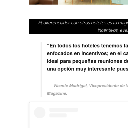
El diferenciador con otros hoteles es la mag
incentivos, eve
“En todos los hoteles tenemos f
enfocados en incentivos; en el 
ideal para pequeñas reuniones d
una opción muy interesante pues
Vicente Madrigal
, Vicepresidente de 
Magazine.