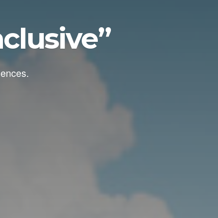
nclusive”
dences.