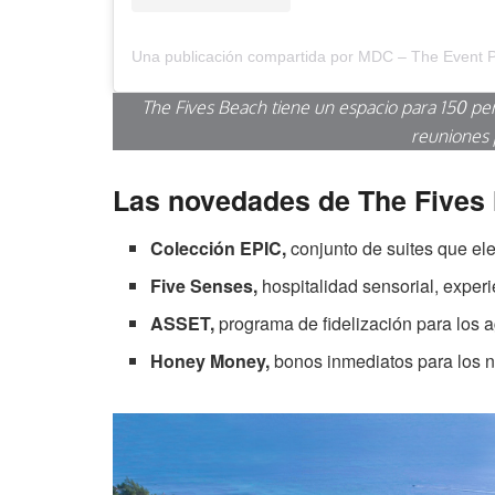
The Fives Beach tiene un espacio para 150 p
reuniones 
Las novedades de The Fives
Colección EPIC,
conjunto de suites que elev
Five Senses,
hospitalidad sensorial, exper
ASSET,
programa de fidelización para los a
Honey Money,
bonos inmediatos para los n