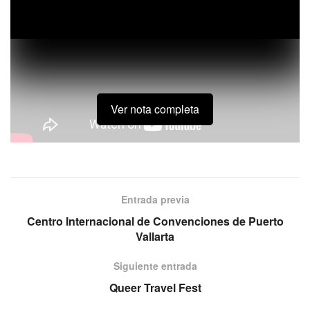
Ver nota completa
Desde los Olímpicos en París hasta la apertura de Notre
Dame.
Entrada previa
Centro Internacional de Convenciones de Puerto
Vallarta
Siguiente entrada
Queer Travel Fest
Etiquetas:
Francia
Mélanie Belin