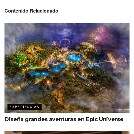
superar las expectativas que los
Contenido Relacionado
meeting planners depositan en
nosotros y esto se sostiene en
varios puntos de hospitalidad,
además del trabajo operativo, que es
clave para cumplir con la promesa
de marca, ofreciendo una excelente
experiencia al cliente”.
Javier Polanco, Director de Ventas y
Mercadotecnia del Cluster México para
Palladium Hotel Group.
«Si bien esta lista no pretende ser
EXPERIENCIAS
exhaustiva, las instalaciones y
Diseña grandes aventuras en Epic Universe
DMOs incluidos en la lista de
ganadores de los Premios Best of