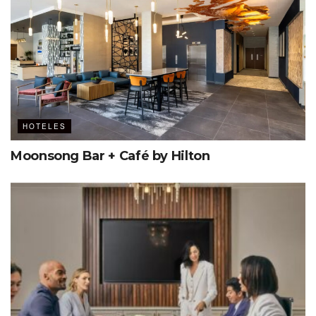
5 Breakouts
50 m
c/u
2
Juntos tienen capacidad hasta para 250
personas en montaje teatro (250 m
)
2
HOTELES
Moonsong Bar + Café by Hilton