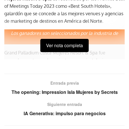
of Meetings Today 2023 como «Best South Hotels»,
galardón que se concede a las mejores venues y agencias
de marketing de destinos en América del Norte.
Los ganadores son seleccionados por la industria de
reuniones.
Ver nota completa
Grand Palladium Costa Mujeres Resort & Spa
fue
acreedor a este nombramiento por sus instalaciones y
servicios MICE de primer nivel. Los parámetros de
selección incluyen la oferta de espacios e instalaciones
para meetings con equipo y tecnología de punta; la
Entrada previa
excelencia en el catering y centros de consumo; cómodas
The opening: Impression Isla Mujeres by Secrets
habitaciones; así como múltiples experiencias.
Siguiente entrada
“Continuamente escuchamos las
IA Generativa: impulso para negocios
necesidades de cada mercado.
Nuestro compromiso consiste en