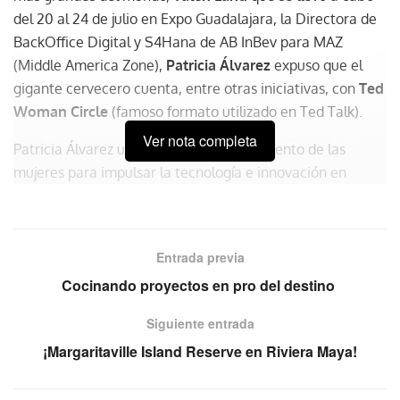
del 20 al 24 de julio en Expo Guadalajara, la Directora de
BackOffice Digital y S4Hana de AB InBev para MAZ
(Middle America Zone),
Patricia Álvarez
expuso que el
gigante cervecero cuenta, entre otras iniciativas, con
Ted
Woman Circle
(famoso formato utilizado en Ted Talk).
Ver nota completa
Patricia Álvarez urgió a apostar por el talento de las
mujeres para impulsar la tecnología e innovación en
México y presentó las iniciativas de
AB InBev
para
inspirar a que más mujeres desarrollen su potencial
profesional en las áreas de tecnología.
Entrada previa
Woman Circle
permite acercarse a las
Cocinando proyectos en pro del destino
necesidades de las mujeres, con el fin de
orientarlas en sus acciones que mejoren y
Siguiente entrada
promuevan el bienestar y el desarrollo
¡Margaritaville Island Reserve en Riviera Maya!
personal y profesional.