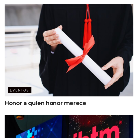
Otra de las acciones titulada “Mujer + Cerveza &
Tecnología” busca un ambiente relajado para que las
mujeres puedan compartir ideas y temas dentro de una
práctica de trabajo en red, lo que facilita su crecimiento a
nivel colectivo.
También se realizan foros y círculos para acercarlas a
temas relacionados con nuevas tendencias, tecnologías y
EVENTOS
desarrollo profesional, abundó.
Honor a quien honor merece
“Debemos impulsar que las mujeres
no salgan del ámbito laboral por
circunstancias externas, las
organizaciones deben preocuparse