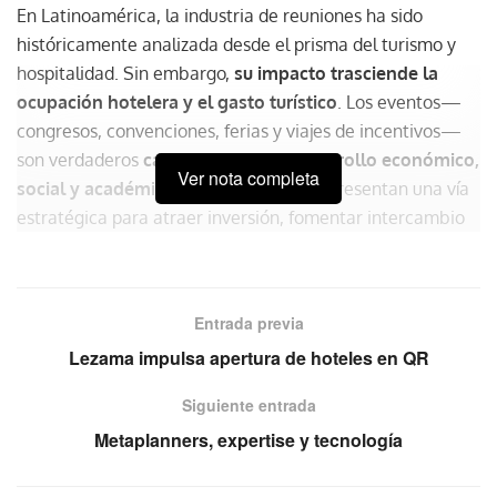
En Latinoamérica, la industria de reuniones ha sido
históricamente analizada desde el prisma del turismo y
hospitalidad. Sin embargo,
su impacto trasciende la
ocupación hotelera y el gasto turístico
. Los eventos—
congresos, convenciones, ferias y viajes de incentivos—
son verdaderos
catalizadores del desarrollo económico,
Ver nota completa
social y académico de una nación
. Representan una vía
estratégica para atraer inversión, fomentar intercambio
de conocimientos y fortalecer los sectores productivos
clave en cada país.
Entrada previa
En un mundo
Lezama impulsa apertura de hoteles en QR
cada vez más
interconectad
Siguiente entrada
o
, las
Metaplanners, expertise y tecnología
reuniones
son