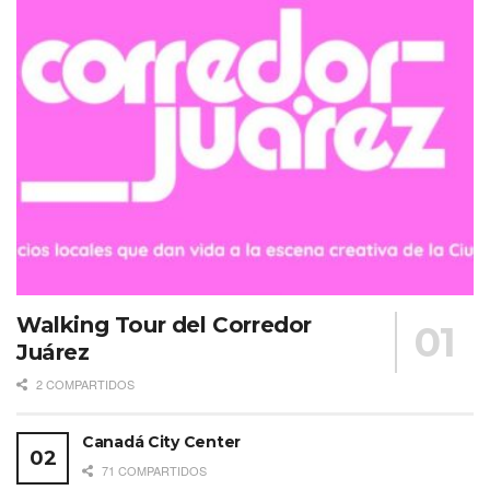
CEO en Global Meetings and Tourism Specialist. Consejero de grupos
y empresas privadas; es uno de los principales líderes en la industria
MICE en México y Latinoamérica.
Etiquetas:
Eduardo Chaillo
eventos
MICE
Walking Tour del Corredor
Juárez
2 COMPARTIDOS
Canadá City Center
71 COMPARTIDOS