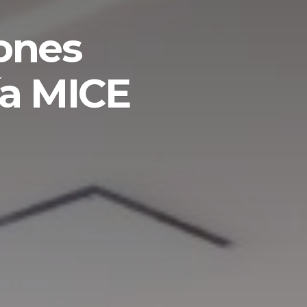
iones
ía MICE