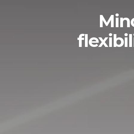
Mino
flexib