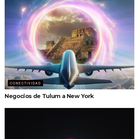
esencial para atraer nuevas inversiones y seguir
impulsando el sector turístico en la ciudad, somos punta
de lanza y referente en el turismo de negocios. American
Airlines sigue apostando al crecimiento de Nuevo León
pues conecta al destino con cuatro
hubs
que tiene en
Estados Unidos de América, incluyendo Dallas, Miami,
Nueva York (JFK) y Phoenix. Una de las prioridades del
gobernador Samuel García es posicionar a Nuevo León
como el principal destino del norte del país para realizar
conexiones”.
CONECTIVIDAD
Negocios de Tulum a New York