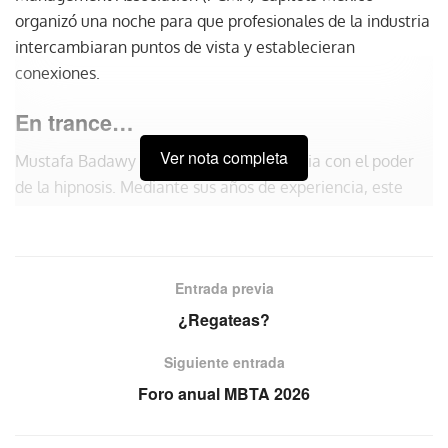
organizó una noche para que profesionales de la industria
intercambiaran puntos de vista y establecieran
conexiones.
En trance…
Ver nota completa
Mustafa Badawy sorprendió a la audiencia con el poder
de la hipnosis. Mediante sus años de experiencia, este
experto combina ciencia, entretenimiento y técnicas
probadas para transformar mentalidades, impulsar la
productividad y desbloquear el potencial oculto en cada
Entrada previa
persona.
¿Regateas?
Siguiente entrada
Foro anual MBTA 2026