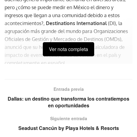
pero ¿cómo se puede medir en México el dinero y
ingresos que llegan a una comunidad debido a estos
acontecimientos?,
Destinations International
(DI), la
agrupación más grande del mundo para Organizaciones
Oficiales de Gestión y Mercadeo de Destinos (OMDs),
anunció que su herramienta premier, la calculadora de
Ver nota completa
impacto de eventos (CIE) lanza su versión en el país y
completamente en español.
«Por primera vez tenemos una
Entrada previa
poderosa herramienta que que
Dallas: un destino que transforma los contratiempos
además de calcular los datos de la
en oportunidades
derrama económica directa, calcula
el impacto en impuestos y empleos
Siguiente entrada
directos e indirectos. Es fabuloso
Seadust Cancún by Playa Hotels & Resorts
para sustentar más la importancia