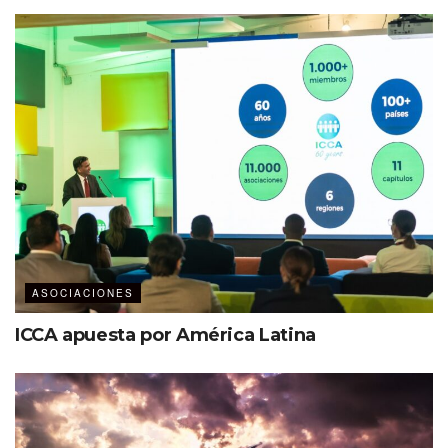
funcionarios de gobierno, empresarios turísticos y de
otros sectores, así como a la comunidad en general,
ayudando este factor en gran medida para dar a conocer
los grandes beneficios económicos y sociales, que los
eventos generan en los destinos.
ASOCIACIONES
“En 2022, se analizaron más de 137
mil eventos, 80% de negocios y el
ICCA apuesta por América Latina
resto relacionado con deportes,
festivales y ferias de consumo”
.
Don Welsh,
presidente y director