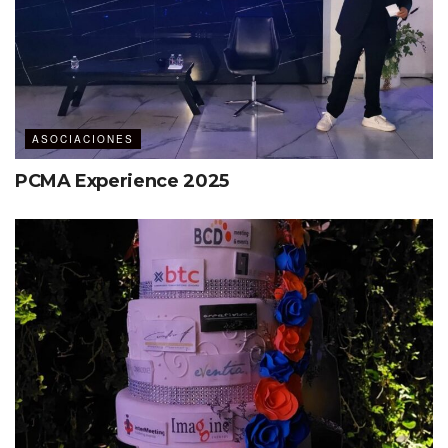
Etiquetas:
Destacados
Destinations International
Julio Valdés
ASOCIACIONES
PCMA Experience 2025