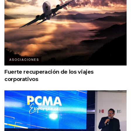
Ejecutivo de Destinations International.
“Las noches de habitación de hotel son solo una parte de
lo que la herramienta calcula. La CIE permite a los
miembros de cada destino en todo el mundo comunicar el
valor y el impacto total de un evento a gobierno,
empresarios turísticos y a la comunidad local de una
manera muy comprensible”,
destacó Welsh.
ASOCIACIONES
La herramienta es utilizada por los asociados de
Fuerte recuperación de los viajes
Destinations International
, y mediante alianzas con la
corporativos
Asociación Internacional de Administradores de Recintos
(IAVM), la Asociación de Oficinas de Convenciones de
Australia (AACB) y SportsETA.