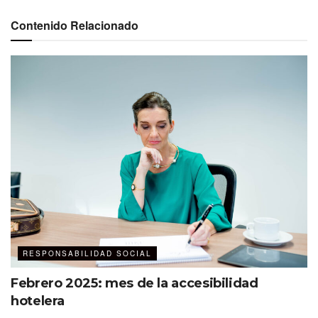
accesibilidad.
Contenido Relacionado
Acceso económico a los eventos
Asistir a eventos puede ser costoso, especialmente para
quienes enfrentan barreras económicas adicionales. Es
vital prever los gastos de inscripción, datos para
reuniones en línea o costos de viaje y alojamiento,
asegurando que los asistentes y sus acompañantes no
enfrenten obstáculos financieros.
RESPONSABILIDAD SOCIAL
Febrero 2025: mes de la accesibilidad
hotelera