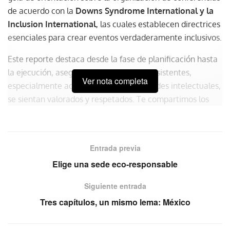
de acuerdo con la
Downs Syndrome International y la
Inclusion International
, las cuales establecen directrices
esenciales para crear eventos verdaderamente inclusivos.
Este reporte destaca desde la fase de planificación hasta
la ejecución, asegurando que todos los asistentes,
Ver nota completa
especialmente aquellos con discapacidades intelectuales,
se sientan valorados y respetados. Te compartimos los
puntos más importantes:
Escucha, incluye, respeta
Entrada previa
La clave para un evento exitoso es un comité de
Elige una sede eco-responsable
planificación inclusivo. Involucrar a personas con
discapacidades intelectuales desde el inicio garantiza que
Siguiente entrada
se identifiquen y superen las barreras más comunes. La
Tres capítulos, un mismo lema: México
escucha activa y la implementación de sus
recomendaciones son esenciales para una verdadera