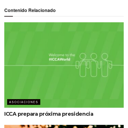
Presidentes y próximos presidentes de MPI México, Bajío y Caribe Mexicano.
Contenido Relacionado
Alfonso Ibarra, Bernardo Santillana y Salvador de Anda,
presidentes de cada capítulo, fueron los encargados de
dar la bienvenida al encuentro celebrado en la Ciudad de
México —en las instalaciones del hotel Fiesta Americana
Viaducto Aeropuerto—. Aseguraron que “este congreso
reunió a tres capítulos de MPI bajo un mismo lema:
México”.
XIV Congreso Nacional MPI
1 día de actividad (20 de agosto de 2024)
ASOCIACIONES
200 asistentes
ICCA prepara próxima presidencia
5 conferencias
3 paneles de discusión