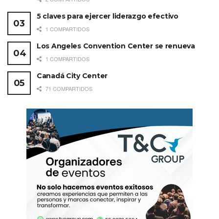
Oportunidades de negocios
5 claves para ejercer liderazgo efectivo
Liderazgo
1 COMPARTIDOS
Los Angeles Convention Center se renueva
1 COMPARTIDOS
Canadá City Center
71 COMPARTIDOS
Etiquetas:
Destacados
MPI México