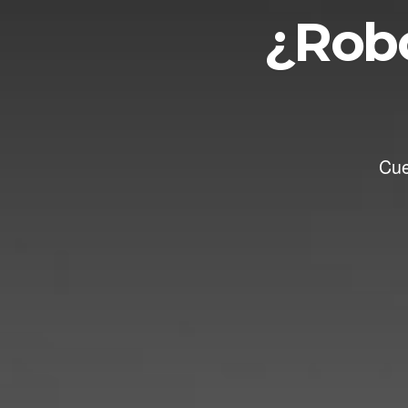
¿Robo
Cue