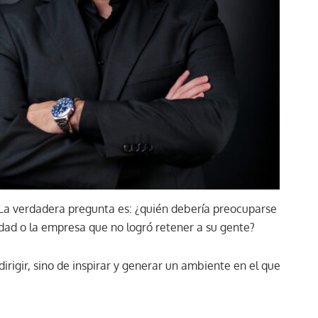
La verdadera pregunta es: ¿quién debería preocuparse
ad o la empresa que no logró retener a su gente?
irigir, sino de inspirar y generar un ambiente en el que