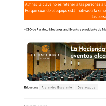
Al final, la clave no es retener a las personas 
Porque cuando el equipo está motivado, la empr
las pers
*CEO de Paralelo Meetings and Events y presidente de Mee
Etiquetas:
Alejandro Escalante
Destacados
Entrada previa