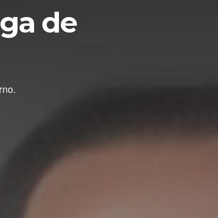
uga de
?
rno.