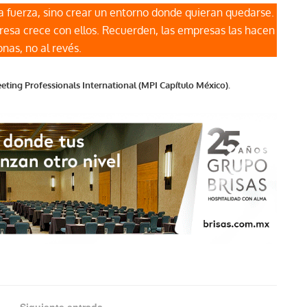
a la fuerza, sino crear un entorno donde quieran quedarse.
esa crece con ellos. Recuerden, las empresas las hacen
onas, no al revés.
ting Professionals International (MPI Capítulo México).
Siguiente entrada