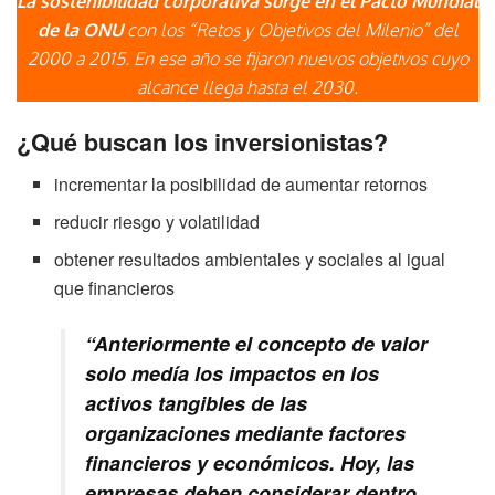
La sostenibilidad corporativa surge en el Pacto Mundial
de la ONU
con los “Retos y Objetivos del Milenio” del
2000 a 2015. En ese año se fijaron nuevos objetivos cuyo
alcance llega hasta el 2030.
¿Qué buscan los inversionistas?
incrementar la posibilidad de aumentar retornos
reducir riesgo y volatilidad
obtener resultados ambientales y sociales al igual
que financieros
“Anteriormente el concepto de valor
solo medía los impactos en los
activos tangibles de las
organizaciones mediante factores
financieros y económicos. Hoy, las
empresas deben considerar dentro