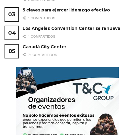
5 claves para ejercer liderazgo efectivo
1 COMPARTIDOS
Los Angeles Convention Center se renueva
1 COMPARTIDOS
Canadá City Center
Una publicación compartida por SIAR México (@siarmx)
71 COMPARTIDOS
Bulgari recibió en su suite privada a su
embajador
el
actor Alejandro Spetizer y a la actriz Renata Notni.
Como anfitrión de lujo asistió Fabrizio Buonamassa,
director creativo de Bulgari.
Etiquetas:
Relojería
Siar