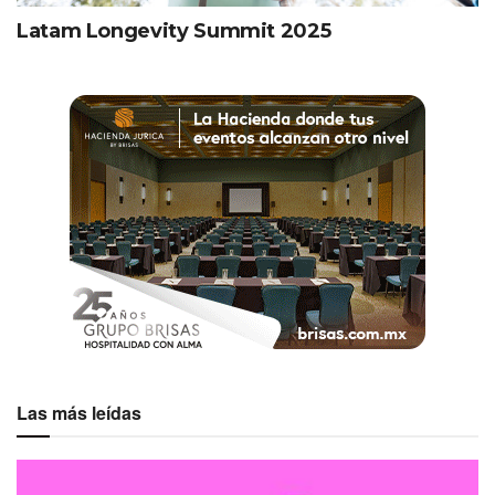
Latam Longevity Summit 2025
Ver esta publicación en Instagram
Una publicación compartida por SIAR México (@siarmx)
1a vez en el SIAR de Seiko, Gerald Charles, marca fundada
por Gerald Genta, los relojes Leica y Golden Concept,
Las más leídas
productor sueco de cajas custom inspiradas en alta
relojería para los Apple Watch.
David Tedeschi, director general de Hublot