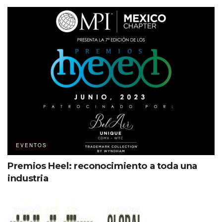
Entre las ediciones especiales inspiradas en la cultura
mexicana destacaron las ediciones:
De Bethune Cempasúchil II
Chopard L.U.C Skull One Calavera Pop Art
Jacob & Co. Epic X Chrono Edición México
Baume & Mercier Riviera 42 mm Limited Edition
Mexico
Big Bang Unico Titanium Green Ceramic Mexico
La Danse du Temps
EVENTOS
Premios Heel: reconocimiento a toda una
industria