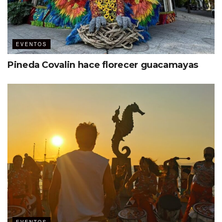
EVENTOS
Etiquetas:
Yucatán
Pineda Covalin hace florecer guacamayas