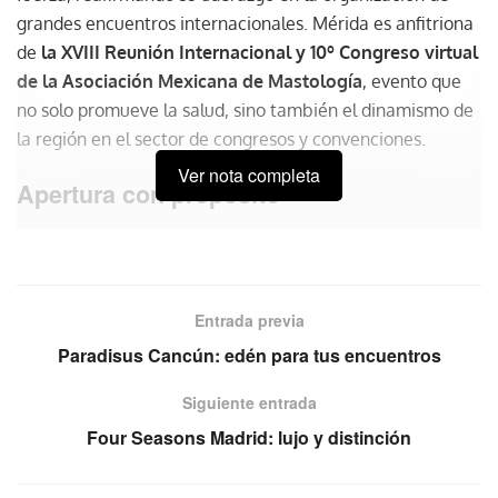
grandes encuentros internacionales. Mérida es anfitriona
de
la XVIII Reunión Internacional y 10º Congreso virtual
de la Asociación Mexicana de Mastología
, evento que
no solo promueve la salud, sino también el dinamismo de
la región en el sector de congresos y convenciones.
Ver nota completa
Apertura con propósito
El pasado 2 de octubre, en el majestuoso escenario de
Casa Museo El Pinar, se dio inicio oficial a este evento que
reúne a más de 500 asistentes presenciales y 300
Entrada previa
virtuales, bajo la premisa de fortalecer la lucha contra el
cáncer de mama, uno de los retos de salud más urgentes
Paradisus Cancún: edén para tus encuentros
en México.
Darío Flota, secretario de Fomento Turístico
Siguiente entrada
de Yucatán
, en representación del Gobernador, destacó
Four Seasons Madrid: lujo y distinción
la importancia de estos encuentros para la región y
agradeció la confianza de la Asociación en elegir Mérida
como sede.