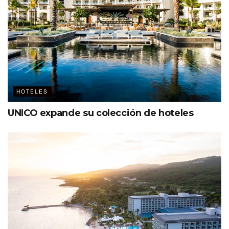
HOTELES
UNICO expande su colección de hoteles
Weddings
Fairmont Mayakoba brinda el respaldo de un equipo
especializado en bodas de destino. Los expertos en
romance del hotel trabajan mano a mano con los
organizadores para asegurar que cada detalle refleje los
sueños de sus clientes. Desde ceremonias íntimas hasta
recepciones elegantes en sus locaciones multifuncionales,
el equipo de Fairmont se encarga de personalizar cada