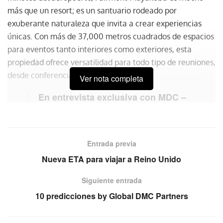
más que un resort; es un santuario rodeado por
exuberante naturaleza que invita a crear experiencias
únicas. Con más de 37,000 metros cuadrados de espacios
para eventos tanto interiores como exteriores, esta
propiedad ofrece versatilidad para todo tipo de reuniones,
desde conferencias hasta cenas de gala.
Ver nota completa
En entrevista exclusiva con MDC –
The Event Planner’s Magazine,
Guadalupe Ávila, responsable de
Ventas para México y Latam nos
Entrada previa
compartió que: «Fairmont Mayakoba
Nueva ETA para viajar a Reino Unido
es un lugar excepcional, con más de
400 habitaciones y un equipo
Siguiente entrada
dedicado a crear experiencias
10 predicciones by Global DMC Partners
personalizadas. Para incentivos o
eventos de hasta 600 personas, no