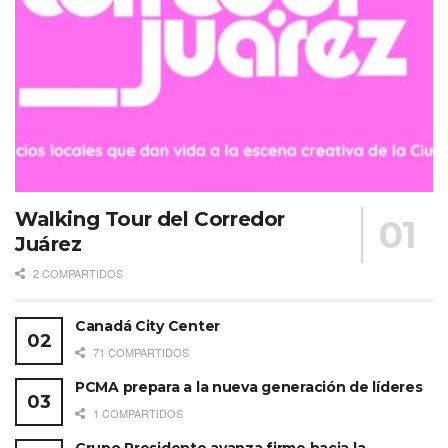
ambiente ideal para cerrar cualquier reunión con broche
de oro.
A detalle:
401 habitaciones, casitas y suites
+37,000 m2 de espacio para eventos
2 salones multifuncionales
Walking Tour del Corredor
Ubicación privilegiada en un complejo de 200
Juárez
hectáreas
2 COMPARTIDOS
Spa con tratamientos de bienestar personalizados
Canadá City Center
Más información:
Fairmont Mayakoba
71 COMPARTIDOS
PCMA prepara a la nueva generación de líderes
1 COMPARTIDOS