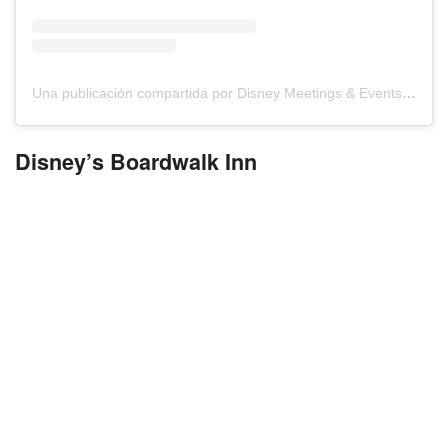
Una publicación compartida por Disney Meetings & Events (@disneymeetingsandevents)
Disney’s Boardwalk Inn