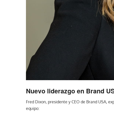
Nuevo liderazgo en Brand U
Fred Dixon, presidente y CEO de Brand USA, exp
equipo: