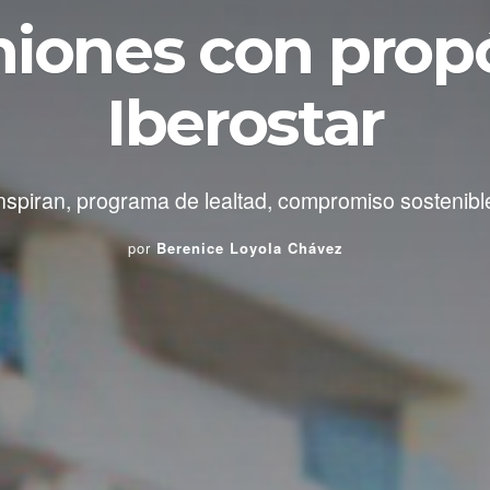
iones con propó
Iberostar
nspiran, programa de lealtad, compromiso sostenib
por
Berenice Loyola Chávez