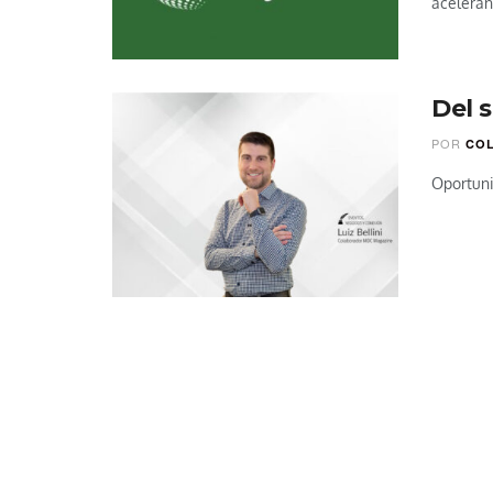
aceleran
Del 
POR
CO
Oportuni