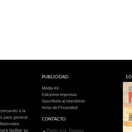
PUBLICIDAD
ED
Media Kit
Ediciones impresas
Suscríbete al newsletter
Aviso de Privacidad
cercando a la
es para generar
CONTACTO
esionales,
ra facilitar su
Platón 414, Polanco