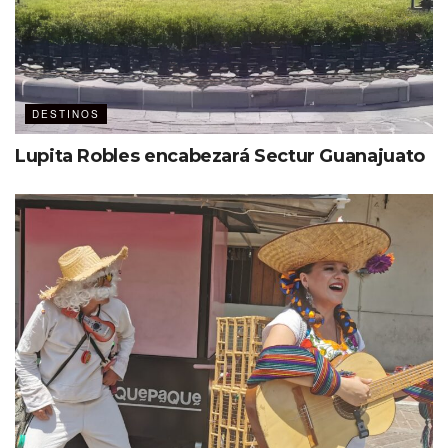
DESTINOS
K-18 Grill
Lupita Robles encabezará Sectur Guanajuato
Hospedaje con estilo
Este cautivante destino cuenta con hoteles y haciendas
de diferentes categorías, algunos tienen amplios espacios
para reuniones sociales y corporativas. Si vas a realizar un
viaje de integración, el
Hotel Spa Hacienda Real la
Nogalera,
es una excelente opción. Alejada del bullicio de
la ciudad, esta bellísima construcción del siglo XVIII,
ofrece 20 habitaciones, dos restaurantes, cinco patios,
alberca y spa.