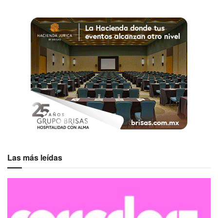
trabajo de oficina. Además, sus 54 habitaciones son
modernas y confortables que satisfacen las necesidades
de cualquier viajero. También tiene salones para eventos
de 80 personas y una sala de negocios para 10 asistentes.
Aunado a lo anterior, cuenta con alberca climatizada, spa,
gimnasio, un restaurante con menú internacional y
servicio de spa.
Hotel San Carlos
Las más leídas
Para una escapada romántica o viaje de incentivos, el
Hotel Boutique La Granja
tiene los escenarios perfectos
para crear experiencias inolvidables. Con una exquisita
decoración al estilo clásico y servicio impecable, que