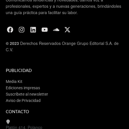
profesionales, expertos y a nuevas generaciones, brindándoles
151
Artesanos
una guía práctica para facilitar su labor.
6
Haciendas
10
Viñedos
8
Queserías
© 2023
Derechos Reservados Orange Grupo Editorial S.A. de
27
Salones para convenciones
C.V.
5
Balnearios
PUBLICIDAD
Más información:
Tequisquiapan #TeQuie
re
Media Kit
Ediciones impresas
Suscríbete al newsletter
Aviso de Privacidad
CONTACTO
Etiquetas:
Destacados
Tequisquiapan
Platón 414, Polanco