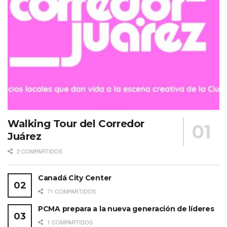
propician la sana convivencia, este bello hotel boutique
es uno de los preferidos por su céntrica ubicación y
estancia agradable. Tiene 14 habitaciones, jacuzzi,
alberca, restaurante y jardines, los cuales son usados
como locación para bodas.
Hotel Boutique La Granja
Walking Tour del Corredor
Juárez
Actividades con un toque especial
2 COMPARTIDOS
Una de esas cosas que se tienen que experimentar al
menos una vez en la vida, es el baño de temazcal, esta
Canadá City Center
técnica ancestral ayuda a los viajeros a relajarse y si es el
71 COMPARTIDOS
caso, le permite sanar cualquier dolencia de su cuerpo y
PCMA prepara a la nueva generación de líderes
espíritu.
1 COMPARTIDOS