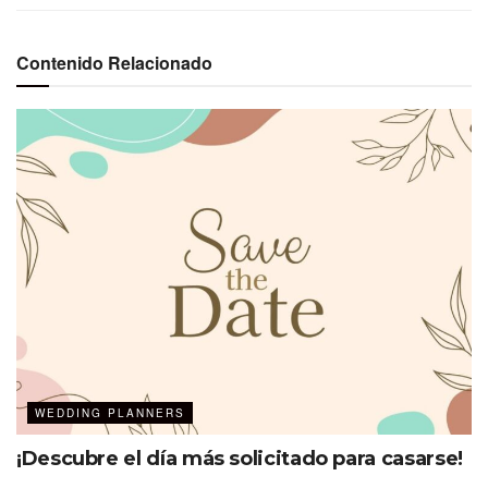
Vestido de novia de Disney’s
inspiraron las últimas
Jafar inspirado en el villano
incorporaciones a la
de Aladdin. El vestido ofrece
colección Disney’s Fairy Tale
Contenido Relacionado
un escote pronunciado
Weddings 2024 de Alure
acentuado por un cuello de
Bridals. La colección Disney
satén. Está disponible en
Villains incluye cuatro
marfil o negro y presenta
vestidos con los personajes
mangas largas ligeramente
populares Ursula, Maléfica, la
abullonadas con puños
malvada Reina y Jafar.
abotonados. (Claire Celeste,
(Claire Celeste, fotógrafa)
fotógrafa)
El nuevo vestido de novia
Ursula de Disney inspirado en
la famosa bruja del mar,
presenta una silueta de
sirena adornada con cuentas
brillantes en el mismo tono
en el corpiño. Está disponible
en marfil o negro y presenta
mangas transparentes
desmontables con detalles de
volantes en los puños. (Claire
WEDDING PLANNERS
Celeste, fotógrafa)
¡Descubre el día más solicitado para casarse!