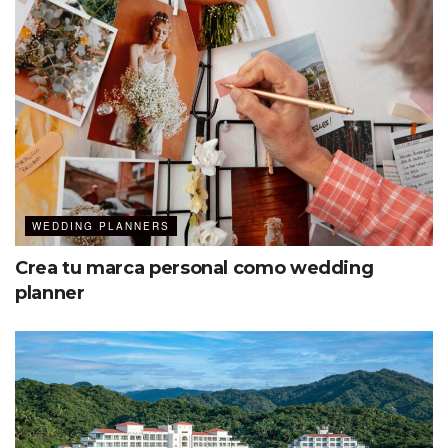
el lanzamiento de colecciones anuales, pero esta es la
primera vez que incluye a villanos, aunque los distingue el
color negro, que está en tendencia, el blanco también es
una opción en todos los vestidos.
La colección 2024 también incluye vestidos para las
princesas Ariel, Aurora, Bella, Cenicienta, Jasmine,
Pocahontas, Rapunzel, Tiana y por supuesto,
Blancanieves.
WEDDING PLANNERS
Crea tu marca personal como wedding
Vestido de novia «Aurora»
Vestido de novia
«Blancanieves»
planner
Vestido de novia
Vestido de novia «Tiana»
«Pocahontas»