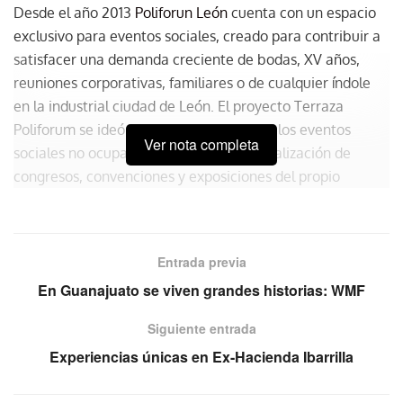
Desde el año 2013
Poliforun León
cuenta con un espacio
exclusivo para eventos sociales, creado para contribuir a
satisfacer una demanda creciente de bodas, XV años,
reuniones corporativas, familiares o de cualquier índole
en la industrial ciudad de León. El proyecto Terraza
Poliforum se ideó con la finalidad de que los eventos
Ver nota completa
sociales no ocuparan espacios para la realización de
congresos, convenciones y exposiciones del propio
Poliforum y tener un recinto apropiado, cómodo y con
tecnología de vanguardia para la celebración de este tipo
de reuniones.
Entrada previa
500 m
2
En Guanajuato se viven grandes historias: WMF
250 personas, su capacidad
Siguiente entrada
Espacio techado
Experiencias únicas en Ex-Hacienda Ibarrilla