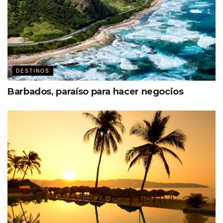
DESTINOS
Etiquetas:
Poliforum
Venues
Barbados, paraíso para hacer negocios