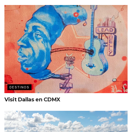
Un lugar con reconocimiento
Debido a su ubicación céntrica y su cercanía a hoteles,
comercios, restaurantes y servicios, este lugar recibió en
2019 un reconocimiento por ser uno de los lugares con
mejor proyección y por brindar facilidades a los wedding
planners, pues las alianzas que hay entre Terraza
Poliforum con toda clase de proveedores de eventos,
permite que las celebraciones transcurran sin
contratiempos y haya tranquilidad entre contratantes y
organizadores.
DESTINOS
De acuerdo a Angélica Anguiano, coordinadora de
Visit Dallas en CDMX
Relaciones Públicas de Poliforum León, del total de
eventos que se realizan en Terraza Poliforum, el 60 por
ciento son bodas y 40 por ciento de celebraciones diversas.
Además, cada fin de semana recibe algún evento, por lo