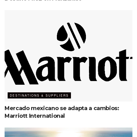
James Bermingham asumirá el cargo de director general
de Virgin Hotels Collection el 1 de abril, y Jon Brown,
director general de Virgin Limited Edition, dejará el cargo
a finales de marzo, tras más de 24 años al frente de esta
exitosa colección. James, quien se unió a Virgin Hotels en
2021, tiene una historia de 37 años en la industria y más
de dos décadas en Montage International, al frente de sus
resorts y hoteles de lujo.
«Me gustaría agradecer a Jon
Brown, quien ha dedicado 24 años
increíbles a Virgin Limited Edition.
DESTINATIONS & SUPPLIERS
Solo puedo prometer que mantendré
Mercado mexicano se adapta a cambios:
su legado y le daré el mismo amor y
Marriott International
devoción que él, con la oportunidad
adicional de lograr un mayor
crecimiento, colaboración e