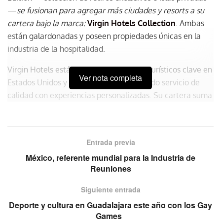
—
se fusionan para agregar más ciudades y resorts a su
cartera bajo la marca:
Virgin Hotels Collection
. Ambas
están galardonadas y poseen propiedades únicas en la
industria de la hospitalidad.
Virgin Hotels está presente en destinos turísticos clave en
Ver nota completa
Estados Unidos y Reino Unido, combinando servicio de
calidad con experiencias personalizadas. Su cartera suma
seis propiedades y se agregaran un par más este 2023.
Por su parte Virgin Limited Edition, propiedad de Sir
Richard Branson, es reconocida por sus estándares de lujo
Entrada previa
de clase mundial. La exclusiva marca tiene dos
México, referente mundial para la Industria de
importantes islas privadas: Necker y Moskito.
Reuniones
Virgin Hotels Collection
se centrará en acelerar el
Siguiente entrada
crecimiento de ambas para ofrecer una experiencia de
Deporte y cultura en Guadalajara este año con los Gay
huésped diferenciada. Uno de sus objetivos es contribuir
Games