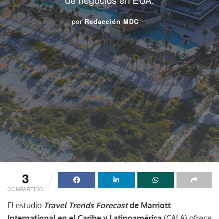
por
Redacción MDC
3
COMPARTIDO
El estudio
Travel Trends Forecast
de Marriott
International en el Caribe y Latinoamérica
(CALA) ofrece