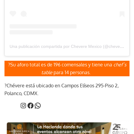
Una publicación compartida por Chevere Mexico (@chevere.restaurante)
?️Su aforo total es de 196 comensales y tiene una
chef´s
table
para 14 personas.
?Chévere está ubicado en Campos Elíseos 295-Piso 2,
Polanco, CDMX.