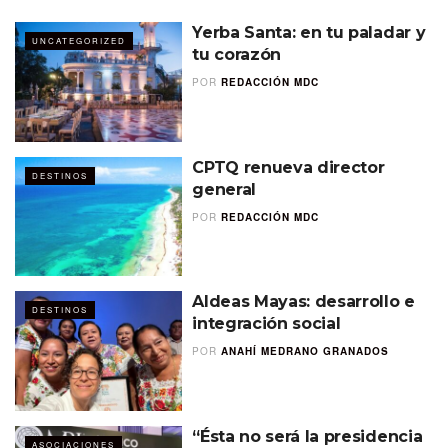
Yerba Santa: en tu paladar y
UNCATEGORIZED
tu corazón
POR
REDACCIÓN MDC
CPTQ renueva director
DESTINOS
general
POR
REDACCIÓN MDC
Aldeas Mayas: desarrollo e
DESTINOS
integración social
POR
ANAHÍ MEDRANO GRANADOS
“Ésta no será la presidencia
ASOCIACIONES