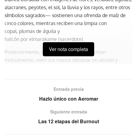
alacranes, peyotes, el sol, la lluvia y los rayos, entre otros
símbolos sagrados— sostienen una ofrenda de maíz de
cinco colores, mientras reciben una limpia con
copal, plumas de águila y
halcón por elmarakame (sacerdote).
Ver nota completa
Posteriormente, los enamorados se alimentan
mutuamente, unen sus manos dándose un abrazo y
terminan sobre un petate mientras sus invitados bailan,
acto con lo que concluye la
ceremonia
Wixárika (Huichol)
, cuyas costumbres han
Entrada previa
sido acogidas para formar parte de las experiencias
Hazlo único con Aeromar
destinadas al
turismo de romance en Zacatecas
.
Siguiente entrada
Las 12 etapas del Burnout