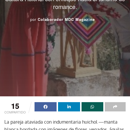
romance.
por
Colaborador MDC Magazine
15
COMPARTIDO
La pareja ataviada con indumentaria huichol —manta
blanca bordada con imágenes de flores, venados, águilas,