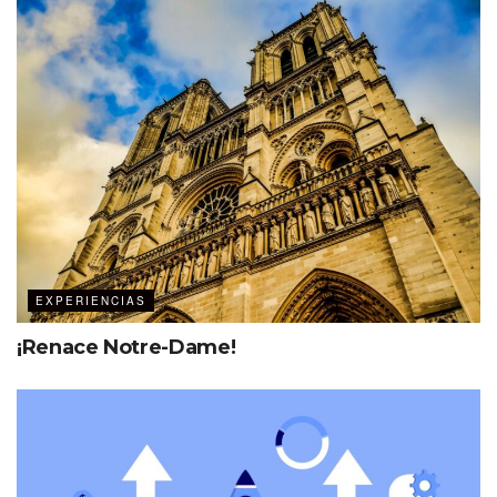
Mercedes
, y después de presenciar esta ceremonia
ancestral, Blanca Ortega Magallanes, organizadora de
eventos corporativos y creadora de esta experiencia
como producto turístico —reconocido por la Secretaría
de Turismo de Zacatecas en octubre de 2019—, explicó
a
MDC – The Event Planner´s Magazine
que desde
su creación se han llevado a cabo 65 ceremonias con
un costo desde 10 mil pesos en promedio, esto
dependiendo el paquete elegido. Actualmente el acto
cuenta con el sello
Safe Travel
para eventos seguros.
EXPERIENCIAS
¡Renace Notre-Dame!