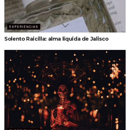
• Alimentos
• Consulta y asesoría para la pareja o coordinador de
bodas
EXPERIENCIAS
Experiencia romántica galardonada
Solento Raicilla: alma líquida de Jalisco
La
Ceremonia Wixárika
recibió el Primer lugar durante el
III Concurso de Desarrollo
de Productos Turísticos promovido por la Secretaría de
Turismo de Zacatecas, en octubre de 2019, y tuvo como
objetivos ofrecer al turista de romance una nueva
experiencia, además de generar empleos para
el pueblo Wixárika, aprovechando su propia cultura.